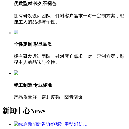
优质型材 长久不褪色
拥有研发设计团队，针对客户需求一对一定制方案，彰
显主人的品味与个性。
个性定制 彰显品质
拥有研发设计团队，针对客户需求一对一定制方案，彰
显主人的品味与个性。
精工制造 专业标准
产品质量好，密封度强，隔音隔爆
新闻中心
News