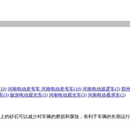
(10)
河南电动老爷车 河南电动老爷车
(10)
河南电动巡逻车
(5)
郑
车
(3)
旅游电动观光车
(3)
河南电动观光车
(3)
河南电动看房车
(2)
上的砂石可以减少对车辆的磨损和腐蚀，有利于车辆的长期运行