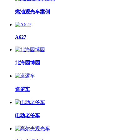
燃油观光车案例
A627
北海园博园
巡逻车
电动老爷车