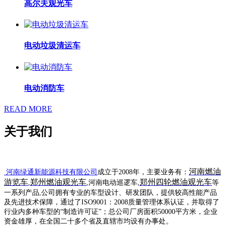
高尔夫观光车
电动垃圾清运车
电动消防车
READ MORE
关于我们
河南燃油
河南绿通新能源科技有限公司
成立于2008年，
主要业务有：
游览车
郑州燃油观光车
郑州四轮燃油观光车
,
,河南电动巡逻车,
等
一系列产品,公司拥有专业的车型设计、研发团队，提供较高性能产品
及先进技术保障，通过了ISO9001：2008质量管理体系认证，并取得了
行业内多种车型的“制造许可证”；总公司厂房面积50000平方米，企业
资金雄厚，在全国二
十多个省及直辖市均设有办事处。