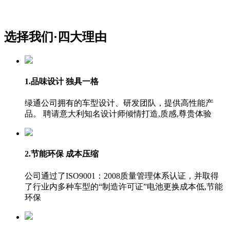
选择我们·
四大理由
1.品味设计 独具一格
绿通公司拥有的车型设计、研发团队，提供高性能产
品。 聘请意大利知名设计师倾情打造,质感,尊贵体验
2.节能环保 成本压缩
公司通过了ISO9001：2008质量管理体系认证，并取得
了行业内多种车型的“制造许可证”电池更换成本低,节能
环保