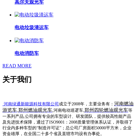
高尔夫观光车
电动垃圾清运车
电动消防车
READ MORE
关于我们
河南燃油
河南绿通新能源科技有限公司
成立于2008年，
主要业务有：
游览车
郑州燃油观光车
郑州四轮燃油观光车
,
,河南电动巡逻车,
等
一系列产品,公司拥有专业的车型设计、研发团队，提供较高性能产品
及先进技术保障，通过了ISO9001：2008质量管理体系认证，并取得了
行业内多种车型的“制造许可证”；总公司厂房面积50000平方米，企业
资金雄厚，在全国二
十多个省及直辖市均设有办事处。