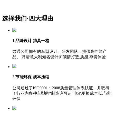
选择我们·
四大理由
1.品味设计 独具一格
绿通公司拥有的车型设计、研发团队，提供高性能产
品。 聘请意大利知名设计师倾情打造,质感,尊贵体验
2.节能环保 成本压缩
公司通过了ISO9001：2008质量管理体系认证，并取得
了行业内多种车型的“制造许可证”电池更换成本低,节能
环保